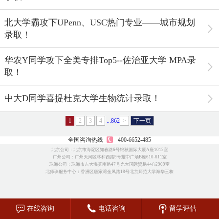
北大学霸攻下UPenn、USC热门专业——城市规划
录取！
华农Y同学攻下全美专排Top5--佐治亚大学 MPA录
取！
中大D同学喜提杜克大学生物统计录取！
1
2
3
4
...862
>
下一页
全国咨询热线
400-6652-485
北京公司：北京市海淀区知春路6号锦秋国际大厦A座1012室
广州公司：广州天河区林和西路9号耀中广场B座610-611室
珠海公司：珠海市吉大海滨南路47号光大国际贸易中心2909室
北师珠服务中心：香洲区唐家湾金凤路18号北京师范大学海华三栋
在线咨询
电话咨询
留学评估