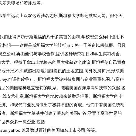
高尔夫球场和游泳池等。
和学生运动上双双远近驰名之际,斯坦福大学却还默默无闻。但今天,
怕我们还得归功于斯坦福的八千多英亩的面积,学校想怎么样用也用不
个构想――这便是斯坦福大学的转折点：将一千英亩以极低廉、只具
设立公司,再由他们与学校合作,提供各种研究项目和学生实习机会。
大学。得益于拿出土地换来的巨大收获这个建议,斯坦福使自己置身
地开张,不久就超出斯坦福能提供的土地范围,向外发展扩张,形成美
valley,也译作矽谷）。斯坦福大学被科技集团与企业重重包围,与高科
型的美国精神建立密切的联系。随着美国西海岸高科技带的兴起,各
一线安营扎寨,斯坦福大学的地位越来越举足轻重。斯坦福大学的毕
经济、和现代商业发展做出了极其卓越的贡献。他们中有美国总统胡
金获得者。斯坦福大学奠基并创建了著名的美国硅谷,孕育了享誉世界的
世界众多一流企业,包括
oogle,nike,sun,yahoo,以及数以百计的美国知名上市公司,等等。