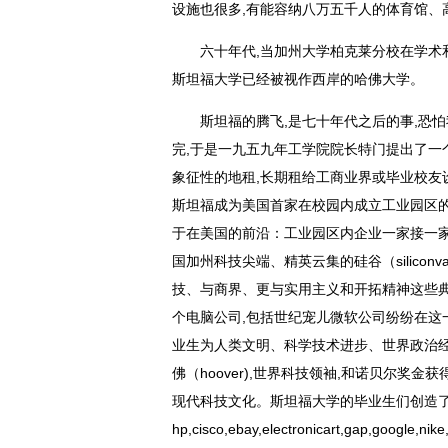
设施也很多,有能容纳八万五千人的体育馆、
六十年代,当加州大学柏克莱分校在学术
斯坦福大学已经被视作西岸的哈佛大学。
斯坦福的腾飞,是七十年代之后的事,恐
完,于是一九五九年工学院院长特门提出了一
象征性的地租,长期租给工商业界或毕业校友
斯坦福成为美国首家在校园内成立工业园区的
于在美国的前沿：工业园区内企业一家接一家
国加州科技尖端、精英云集的硅谷（silicon
技、与商界、更与实用主义和开拓精神这些典
个电脑公司,包括世纪宠儿微软公司纷纷在这
业生为人类文明、科学技术进步、世界政治
佛（hoover),世界科技领袖,和诺贝尔奖
现代科技文化。斯坦福大学的毕业生们创造了
hp,cisco,ebay,electronicart,gap,g