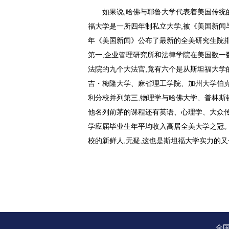
如果说,哈佛与耶鲁大学代表着美国传统
福大学是一所四年制私立大学,被《美国新闻与
年《美国新闻》公布了最新的全美研究生院排
第一,企业管理研究所和法律学院在美国数一
法院的九个大法官,竟有六个是从斯坦福大学
吉・梅隆大学、麻省理工学院、加州大学伯克
利分校并列第三,物理学与哈佛大学、普林斯
他名列前茅的课程还有英语、心理学、大众传
学应届毕业生年平均收入高居全美大学之冠。
校的新鲜人,无疑,这也是斯坦福大学实力的
全