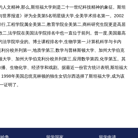
的人文精神,那么,斯坦福大学则是二十一世纪科技精神的象征。斯坦
世界报道》评为全美第5名明星级大学,全美学术排名第一。2002
行,工程学院属全美第二,教育学院全美第二,商科研究生院更是高居
数二,法学院在美国法学院排名中也一直位于前列。曾一度,美国最高
的法学院毕业的。博士课程排名中,生物学第一,计算机科学与卡内
利分校并列第一,地质学第三,数学与普林斯顿大学、加州大学伯克
顿大学、加州大学伯克利分校并列第三,应用数学第四,化学第五。其
播、生物化学、经济学和戏剧。据最近一份官方统计表明,斯坦福大
1998年美国总统克林顿的独生女切尔西选择了斯坦福大学,成为该
又一证明了。
国哈鲁
留学国家
留学申请