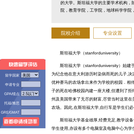
的大学。斯坦福大学的主要学术机构，
院，教育学院，工学院，地球科学学院
院校介绍
专业设置
斯坦福大学（stanforduniversity）
斯坦福大学（stanforduniversi
为纪念他在意大利游历时染病而死的儿子,决
留学国家
优种赛马的农场拿出来作为学校的校园．相
申请专业
子的死在哈佛校园内建一座大楼,但遭到了拒
GPA/绩点
州及美国带来了无尽的财富,尽管当时这里在
托福/雅思
农场。因此,在斯坦福大学,自行车是学生们
GRE/GMAT
斯坦福大学基金雄厚,经费充足,教学设
学生使用,亦设有多个电脑室及电脑中心为学