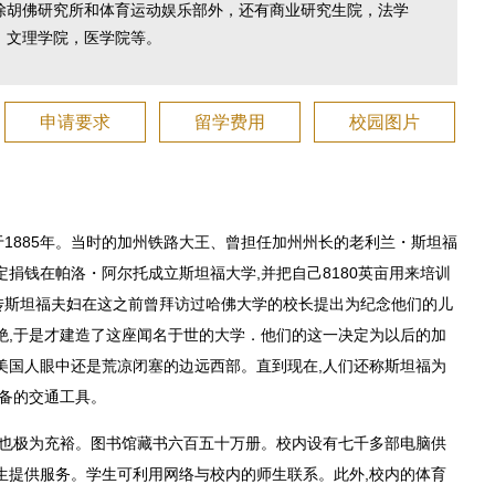
除胡佛研究所和体育运动娱乐部外，还有商业研究生院，法学
，文理学院，医学院等。
申请要求
留学费用
校园图片
ty）始建于1885年。当时的加州铁路大王、曾担任加州州长的老利兰・斯坦福
定捐钱在帕洛・阿尔托成立斯坦福大学,并把自己8180英亩用来培训
传斯坦福夫妇在这之前曾拜访过哈佛大学的校长提出为纪念他们的儿
绝,于是才建造了这座闻名于世的大学．他们的这一决定为以后的加
美国人眼中还是荒凉闭塞的边远西部。直到现在,人们还称斯坦福为
必备的交通工具。
备也极为充裕。图书馆藏书六百五十万册。校内设有七千多部电脑供
生提供服务。学生可利用网络与校内的师生联系。此外,校内的体育