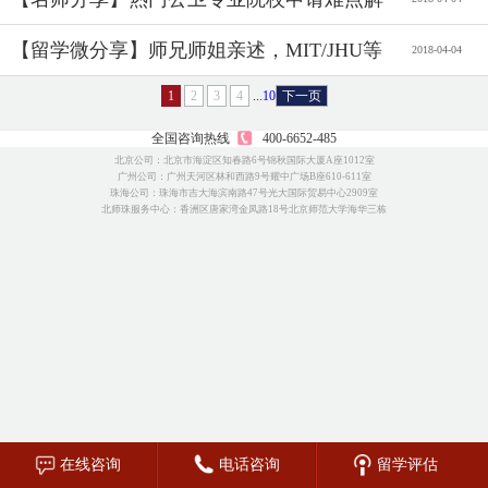
读、经典录取案例解析！（4.19）
【留学微分享】师兄师姐亲述，MIT/JHU等
2018-04-04
世界名校的申请诀窍！
1
2
3
4
...10
下一页
全国咨询热线
400-6652-485
北京公司：北京市海淀区知春路6号锦秋国际大厦A座1012室
广州公司：广州天河区林和西路9号耀中广场B座610-611室
珠海公司：珠海市吉大海滨南路47号光大国际贸易中心2909室
北师珠服务中心：香洲区唐家湾金凤路18号北京师范大学海华三栋
在线咨询
电话咨询
留学评估