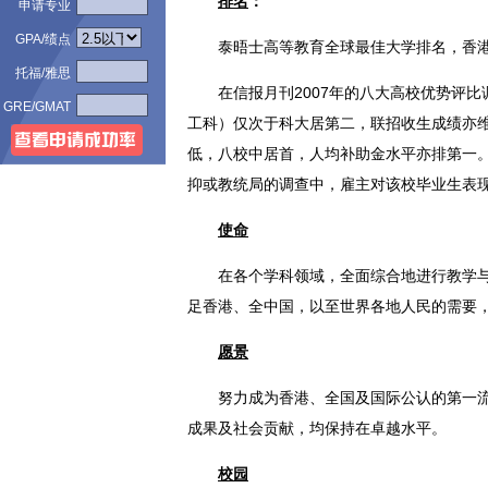
排名
：
申请专业
GPA/绩点
泰晤士高等教育全球最佳大学排名，香港
托福/雅思
在信报月刊2007年的八大高校优势评
GRE/GMAT
工科）仅次于科大居第二，联招收生成绩亦
低，八校中居首，人均补助金水平亦排第一。
抑或教统局的调查中，雇主对该校毕业生表
使命
在各个学科领域，全面综合地进行教学
足香港、全中国，以至世界各地人民的需要
愿景
努力成为香港、全国及国际公认的第一
成果及社会贡献，均保持在卓越水平。
校园