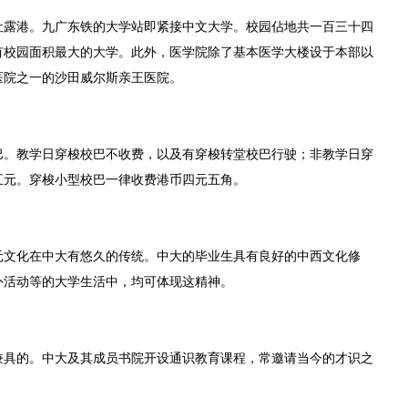
吐露港。九广东铁的大学站即紧接中文大学。校园佔地共一百三十四
有校园面积最大的大学。此外，医学院除了基本医学大楼设于本部以
医院之一的沙田威尔斯亲王医院。
巴。教学日穿梭校巴不收费，以及有穿梭转堂校巴行驶；非教学日穿
五元。穿梭小型校巴一律收费港币四元五角。
元文化在中大有悠久的传统。中大的毕业生具有良好的中西文化修
外活动等的大学生活中，均可体现这精神。
兼具的。中大及其成员书院开设通识教育课程，常邀请当今的才识之