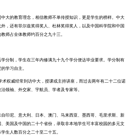
同中大的教育理念，相信教师不单传授知识，更是学生的榜样。中大
此外，还有菲尔兹奖得奖人、杜林奖得奖人，以及中国科学院和中国
的教师占全体教师约百分之九十三。
活学分制，学生在三年内修满九十九个学分便达毕业要求。学分制有
度的学习自主。
学术权威经常到访中大，授课或主持讲座，而过去两年有二十二位诺
政治领袖、外交家、宇航员、学者及专家等。
来自印尼、意大利、日本、澳门、马来西亚、墨西哥、毛里求斯、新
国、美国及中国的二十个省份，录取非本地学生可丰富校园的多元文
体学生人数百分之二十至二十五。