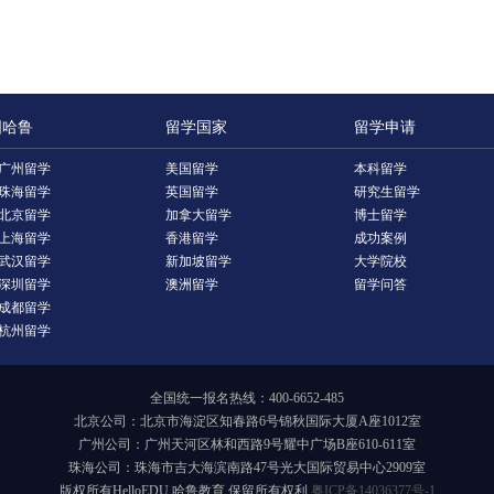
国哈鲁
留学国家
留学申请
广州留学
美国留学
本科留学
珠海留学
英国留学
研究生留学
北京留学
加拿大留学
博士留学
上海留学
香港留学
成功案例
武汉留学
新加坡留学
大学院校
深圳留学
澳洲留学
留学问答
成都留学
杭州留学
全国统一报名热线：400-6652-485
北京公司：北京市海淀区知春路6号锦秋国际大厦A座1012室
广州公司：广州天河区林和西路9号耀中广场B座610-611室
珠海公司：珠海市吉大海滨南路47号光大国际贸易中心2909室
版权所有HelloEDU 哈鲁教育 保留所有权利
粤ICP备14036377号-1