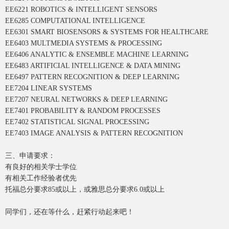
EE6221 ROBOTICS & INTELLIGENT SENSORS
EE6285 COMPUTATIONAL INTELLIGENCE
EE6301 SMART BIOSENSORS & SYSTEMS FOR HEALTHCARE
EE6403 MULTMEDIA SYSTEMS & PROCESSING
EE6406 ANALYTIC & ENSEMBLE MACHINE LEARNING
EE6483 ARTIFICIAL INTELLIGENCE & DATA MINING
EE6497 PATTERN RECOGNITION & DEEP LEARNING
EE7204 LINEAR SYSTEMS
EE7207 NEURAL NETWORKS & DEEP LEARNING
EE7401 PROBABILITY & RANDOM PROCESSES
EE7402 STATISTICAL SIGNAL PROCESSING
EE7403 IMAGE ANALYSIS & PATTERN RECOGNITION
三、申请要求：
有良好的相关学士学位
有相关工作经验者优先
托福总分要求85或以上，或雅思总分要求6.0或以上
同学们，还在等什么，赶紧行动起来吧！