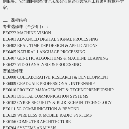
供服务。它也面向那些预计未来会涉足这些领域的工程师和数据科学
家。
二、课程结构：
专业选修课（至少4门）：
EE6222 MACHINE VISION
EE6401 ADVANCED DIGITAL SIGNAL PROCESSING
EE6402 REAL-TIME DSP DESIGN & APPLICATIONS
EE6405 NATURAL LANGUAGE PROCESSING
EE6407 GENETIC ALGORITHMS & MACHINE LEARNING
EE6427 VIDEO ANALYSIS & PROCESSING
普通选修课：
EE6008 COLLABORATIVE RESEARCH & DEVELOPMENT
EE6009 GRADUATE PROFESSIONAL INTERNSHIP
EE6010 PROJECT MANAGEMENT & TECHNOPRENEURSHIP
EE6101 DIGITAL COMMUNICATION SYSTEMS
EE6102 CYBER SECURITY & BLOCKCHAIN TECHNOLOGY
EE6111 5G COMMUNICATION & BEYOND
EE6129 WIRELESS & MOBILE RADIO SYSTEMS
EE6156 COMPUTER ARCHITECTURE
EE6204 SYSTEMS ANALYSIS