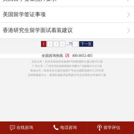
美国留学签证事项
香港研究生留学面试着装建议
1
2
3
4
...75
>
下一页
全国咨询热线
400-6652-485
北京公司：北京市海淀区知春路6号锦秋国际大厦A座1012室
广州公司：广州天河区林和西路9号耀中广场B座610-611室
珠海公司：珠海市吉大海滨南路47号光大国际贸易中心2909室
北师珠服务中心：香洲区唐家湾金凤路18号北京师范大学海华三栋
在线咨询
电话咨询
留学评估