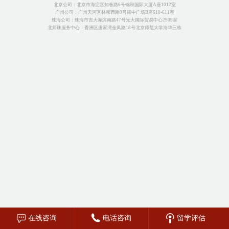
北京公司：北京市海淀区知春路6号锦秋国际大厦A座1012室
广州公司：广州天河区林和西路9号耀中广场B座610-611室
珠海公司：珠海市吉大海滨南路47号光大国际贸易中心2909室
北师珠服务中心：香洲区唐家湾金凤路18号北京师范大学海华三栋
在线咨询
电话咨询
留学评估