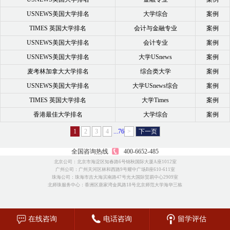
USNEWS美国大学排名
大学综合
案例
TIMES 英国大学排名
会计与金融专业
案例
USNEWS美国大学排名
会计专业
案例
USNEWS美国大学排名
大学USnews
案例
麦考林加拿大大学排名
综合类大学
案例
USNEWS美国大学排名
大学USnews综合
案例
TIMES 英国大学排名
大学Times
案例
香港最佳大学排名
大学综合
案例
1
2
3
4
...76
>
下一页
全国咨询热线
400-6652-485
北京公司：北京市海淀区知春路6号锦秋国际大厦A座1012室
广州公司：广州天河区林和西路9号耀中广场B座610-611室
珠海公司：珠海市吉大海滨南路47号光大国际贸易中心2909室
北师珠服务中心：香洲区唐家湾金凤路18号北京师范大学海华三栋
在线咨询
电话咨询
留学评估